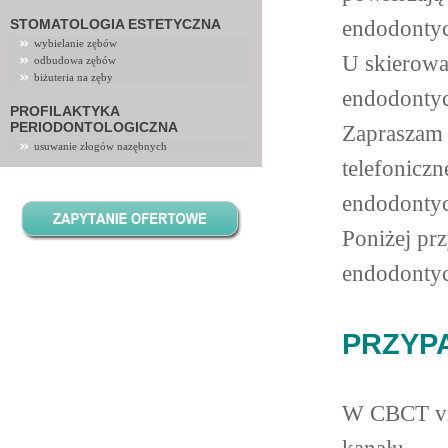
endodonty
STOMATOLOGIA ESTETYCZNA
wybielanie zębów
U skierowa
odbudowa zębów
biżuteria na zęby
endodontyc
PROFILAKTYKA
PERIODONTOLOGICZNA
Zapraszam 
usuwanie złogów nazębnych
telefoniczn
endodontyc
Poniżej pr
endodontyc
PRZYPA
W CBCT via