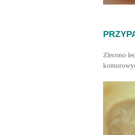
PRZYPA
Zlecono le
komorowyc