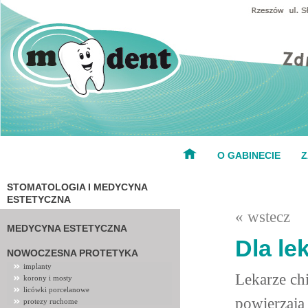
O GABINECIE
Z
STOMATOLOGIA I MEDYCYNA
ESTETYCZNA
« wstecz
MEDYCYNA ESTETYCZNA
Dla le
NOWOCZESNA PROTETYKA
implanty
Lekarze ch
korony i mosty
licówki porcelanowe
powierzają
protezy ruchome